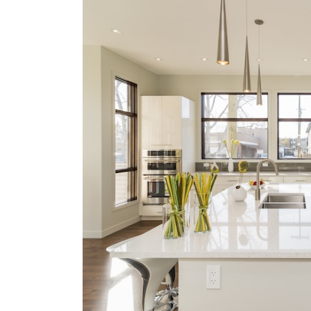
I
Tjänster
Det här är viktigt att
känna till om elmark
9 november, 2024
1 022 word