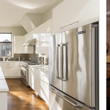
I
Renovering
Maximera ytan i köket
med ett platsbyggt kök på
naden
Östermalm
28 januari, 2025
741 words