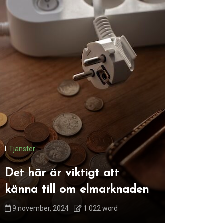
I
Renovering
I
Tjänster
Maximer
Det här är viktigt att
med ett
känna till om elmarknaden
Österm
9 november, 2024
1 022 word
28 januari, 