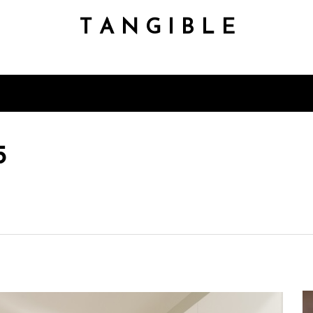
T A N G I B L E
5