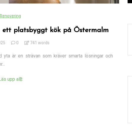
Renovering
 ett platsbyggt kök på Östermalm
025
0
741 words
ad yta är en strävan som kräver smarta lösningar och
...
Läs upp allt