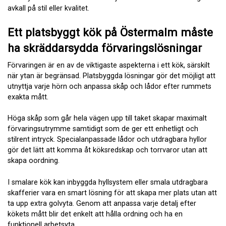
avkall på stil eller kvalitet.
Ett platsbyggt kök på Östermalm måste
ha skräddarsydda förvaringslösningar
Förvaringen är en av de viktigaste aspekterna i ett kök, särskilt
när ytan är begränsad. Platsbyggda lösningar gör det möjligt att
utnyttja varje hörn och anpassa skåp och lådor efter rummets
exakta mått.
Höga skåp som går hela vägen upp till taket skapar maximalt
förvaringsutrymme samtidigt som de ger ett enhetligt och
stilrent intryck. Specialanpassade lådor och utdragbara hyllor
gör det lätt att komma åt köksredskap och torrvaror utan att
skapa oordning.
I smalare kök kan inbyggda hyllsystem eller smala utdragbara
skafferier vara en smart lösning för att skapa mer plats utan att
ta upp extra golvyta. Genom att anpassa varje detalj efter
kökets mått blir det enkelt att hålla ordning och ha en
funktionell arbetsyta.