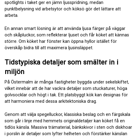
spotlights i taket ger en jämn ljusspridning, medan
punktbelysning vid arbetsytor och köksö gör det lättare att
arbeta.
En annan smart lösning är att använda ljusa färger på väggar
och skåpluckor, som reflekterar ljuset och får köket att kännas
större. Om köket har fönster kan öppna hyllor istället för
överskåp bidra till att maximera ljusinsläppet.
Tidstypiska detaljer som smälter in i
miljön
På Östermalm är många fastigheter byggda under sekelskiftet,
vilket innebär att de har vackra detaljer som stuckaturer, höga
golvsocklar och högt i tak. Ett platsbyggt kök kan designas för
att harmoniera med dessa arkitektoniska drag.
Genom att välja spegelluckor, klassiska beslag och en färgskala
som går i linje med hemmets originaldetaljer kan köket få en
tidlös känsla. Massiva trämaterial, bänkskivor i sten och diskhoar
i porslin är detaljer som lyfter helheten och förstärker känslan