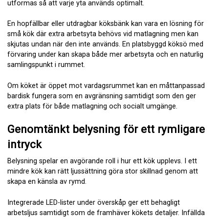
utformas så att varje yta används optimalt.
En hopfällbar eller utdragbar köksbänk kan vara en lösning för
små kök där extra arbetsyta behövs vid matlagning men kan
skjutas undan när den inte används. En platsbyggd köksö med
förvaring under kan skapa både mer arbetsyta och en naturlig
samlingspunkt i rummet.
Om köket är öppet mot vardagsrummet kan en måttanpassad
bardisk fungera som en avgränsning samtidigt som den ger
extra plats för både matlagning och socialt umgänge.
Genomtänkt belysning för ett rymligare
intryck
Belysning spelar en avgörande roll i hur ett kök upplevs. I ett
mindre kök kan rätt ljussättning göra stor skillnad genom att
skapa en känsla av rymd.
Integrerade LED-lister under överskåp ger ett behagligt
arbetsljus samtidigt som de framhäver kökets detaljer. Infällda