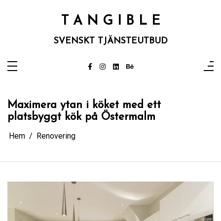
Hoppa
till
innehåll
T A N G I B L E
SVENSKT TJÄNSTEUTBUD
Maximera ytan i köket med ett
platsbyggt kök på Östermalm
Hem
Renovering