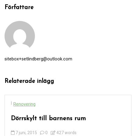
Författare
sitebox+setlindberg@outlook.com
Relaterade inlägg
I
Renovering
Dörrskylt till barnens rum
7 juni, 2015
0
427 words