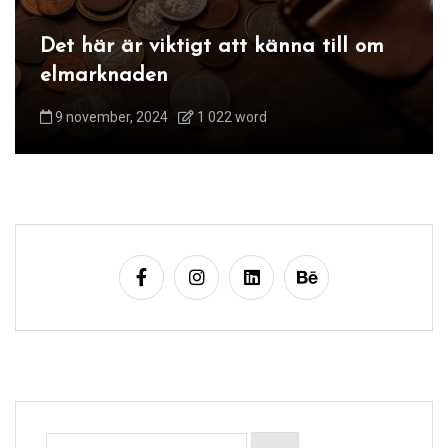
e
r
Det här är viktigt att känna till om
i
elmarknaden
n
9 november, 2024
1 022 word
g
Sök