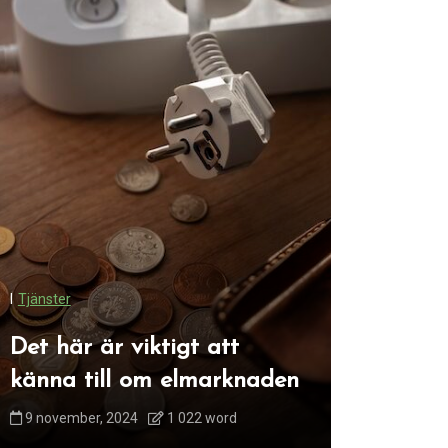
I
Renovering
I
Tjänster
Maximer
Det här är viktigt att
med ett
känna till om elmarknaden
Österm
9 november, 2024
1 022 word
28 januari, 