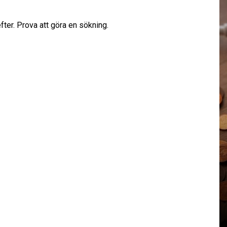
efter. Prova att göra en sökning.
I
Renovering
Maximera ytan i köket
med ett platsbyggt kök på
naden
Östermalm
28 januari, 2025
741 words