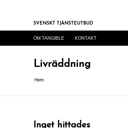
Hoppa
till
innehåll
SVENSKT TJÄNSTEUTBUD
OM TANGIBLE
KONTAKT
Livräddning
Hem
Inget hittades