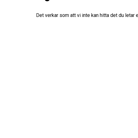
Det verkar som att vi inte kan hitta det du letar 
I
Tjänster
Det här är viktigt att
känna till om elmark
9 november, 2024
1 022 word