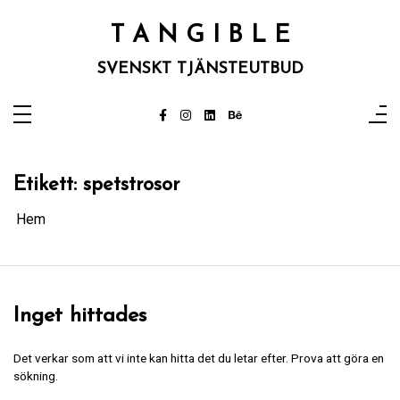
Hoppa
till
T A N G I B L E
innehåll
SVENSKT TJÄNSTEUTBUD
Etikett:
spetstrosor
Hem
Inget hittades
Det verkar som att vi inte kan hitta det du letar efter. Prova att göra en
sökning.