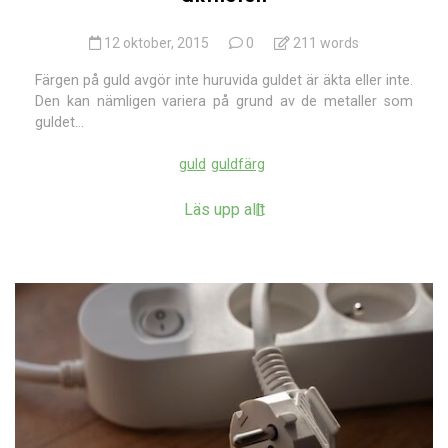
12 oktober, 2015
0
211 words
Färgen på guld avgör inte huruvida guldet är äkta eller inte.
Den kan nämligen variera på grund av de metaller som
guldet...
guld
guldfärg
Läs upp allt