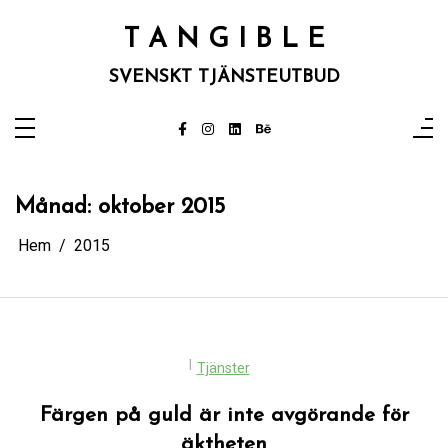
Hoppa
till
T A N G I B L E
innehåll
SVENSKT TJÄNSTEUTBUD
Månad:
oktober 2015
Hem
2015
I
Tjänster
Färgen på guld är inte avgörande för
äktheten