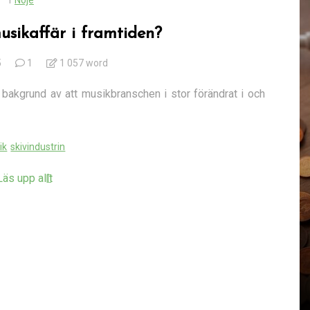
I
Nöje
usikaffär i framtiden?
5
1
1 057 word
d bakgrund av att musikbranschen i stor förändrat i och
ik
skivindustrin
Läs upp allt
I
Renovering
Maximera ytan i köket
med ett platsbyggt kök på
naden
Östermalm
28 januari, 2025
741 words