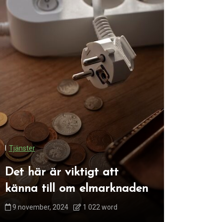
I
Renovering
I
Tjänster
Maximer
Det här är viktigt att
med ett
känna till om elmarknaden
Österm
9 november, 2024
1 022 word
28 januari, 