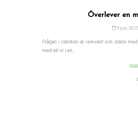
Överlever en m
9 juni, 201
Frågan i rubriken är relevant och ställs me
med att vi i en...
mus
I
Tjänster
Det här är viktigt att
känna till om elmark
9 november, 2024
1 022 word