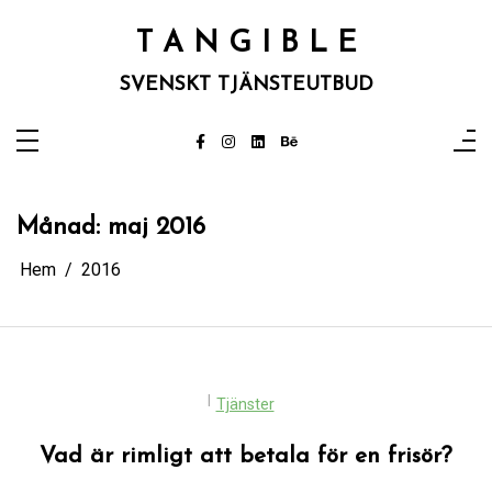
Hoppa
till
T A N G I B L E
innehåll
SVENSKT TJÄNSTEUTBUD
Månad:
maj 2016
Hem
2016
I
Tjänster
Vad är rimligt att betala för en frisör?