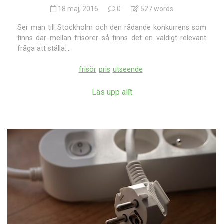
18 maj, 2016
0
527 words
Ser man till Stockholm och den rådande konkurrens som
finns där mellan frisörer så finns det en väldigt relevant
fråga att ställa:...
frisör
pris
utseende
Läs upp allt