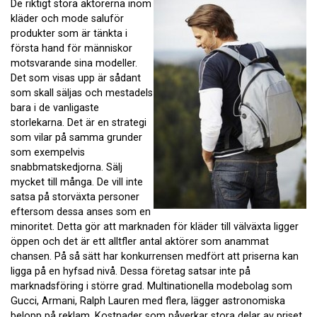
De riktigt stora aktörerna inom
kläder och mode saluför
produkter som är tänkta i
första hand för människor
motsvarande sina modeller.
Det som visas upp är sådant
som skall säljas och mestadels
bara i de vanligaste
storlekarna. Det är en strategi
som vilar på samma grunder
som exempelvis
snabbmatskedjorna. Sälj
mycket till många. De vill inte
satsa på storväxta personer
eftersom dessa anses som en
minoritet. Detta gör att marknaden för kläder till välväxta ligger
öppen och det är ett alltfler antal aktörer som anammat
chansen. På så sätt har konkurrensen medfört att priserna kan
ligga på en hyfsad nivå. Dessa företag satsar inte på
marknadsföring i större grad. Multinationella modebolag som
Gucci, Armani, Ralph Lauren med flera, lägger astronomiska
belopp på reklam. Kostnader som påverkar stora delar av priset