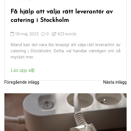
Få hjälp att välja rätt leverantör av
catering i Stockholm
18 maj, 2023
0
423 words
Ibland kan det vara lite knepigt att välja rätt leverantör av
catering i Stockholm. Detta val handlar nämligen om så
mycket mer...
Läs upp allt
Föregående inlägg
Nästa inlägg
I
n
l
ä
g
g