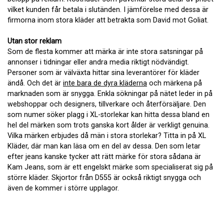
vilket kunden får betala i slutänden. I jämförelse med dessa är
firmorna inom stora kläder att betrakta som David mot Goliat.
Utan stor reklam
Som de flesta kommer att märka är inte stora satsningar på
annonser i tidningar eller andra media riktigt nödvändigt.
Personer som är välväxta hittar sina leverantörer för kläder
ändå. Och det är
inte bara de dyra kläderna
och märkena på
marknaden som är snygga. Enkla sökningar på nätet leder in på
webshoppar och designers, tillverkare och återförsäljare. Den
som numer söker plagg i XL-storlekar kan hitta dessa bland en
hel del märken som trots ganska kort ålder är verkligt genuina.
Vilka märken erbjudes då män i stora storlekar? Titta in på XL
Kläder, där man kan läsa om en del av dessa. Den som letar
efter jeans kanske tycker att rätt märke för stora sådana är
Kam Jeans, som är ett engelskt märke som specialiserat sig på
större kläder. Skjortor från D555 är också riktigt snygga och
även de kommer i större upplagor.