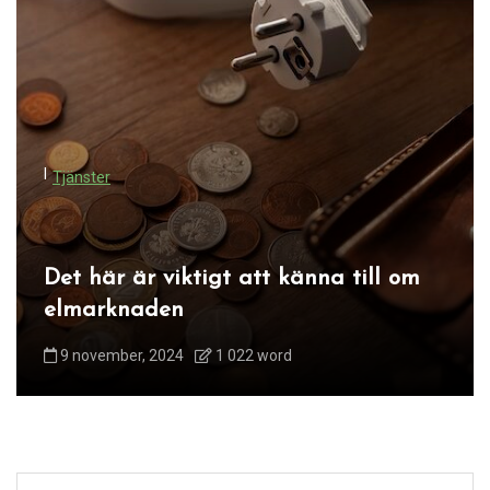
s
n
a
v
i
I
Tjänster
g
e
r
Det här är viktigt att känna till om
i
elmarknaden
n
9 november, 2024
1 022 word
g