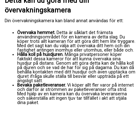
Detta kan du göra med din
övervakningskamera
Din övervakningskamera kan bland annat användas för ett:
Övervaka hemmet.
Detta är såklart det främsta
användningsområdet för en kamera av detta slag. Du
köper trots allt kameran för att göra ditt hem lite tryggare.
Med det sagt kan du välja att övervaka ditt hem och din
fastighet antingen inomhus eller utomhus, eller både och.
Hålla koll på husdjuren.
Många privatpersoner köper
faktiskt dessa kameror för att kunna övervaka sina
husdjur på distans. Genom att göra detta kan de hålla koll
på djuren och se vad de har för sig på dagarna. Du kan då
behålla kontakten med ditt husdjur och även upptäcka om
djuret ifråga skulle ställa till besvär eller uppträda på ett
ängsligt sätt.
Bevaka paketleveranser.
Vi köper allt fler varor på internet
och därför är strömmen av paketleveranser ofta strid.
Med hjälp av en kamera kan du övervaka leveranserna
och säkerställa att ingen tjuv tar tillfället i akt att stjäla
dina paket.