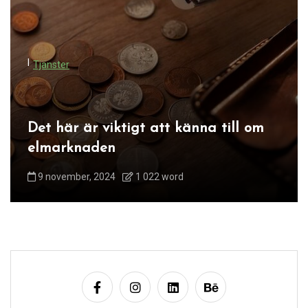
a
v
i
I
Tjänster
g
e
r
Det här är viktigt att känna till om
i
elmarknaden
n
9 november, 2024
1 022 word
g