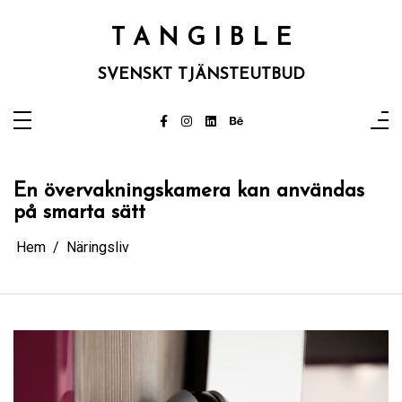
Hoppa
till
innehåll
T A N G I B L E
SVENSKT TJÄNSTEUTBUD
En övervakningskamera kan användas
på smarta sätt
Hem
Näringsliv