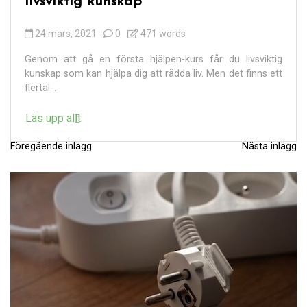
livsviktig kunskap
24 mars, 2021
0
471 words
Genom att gå en första hjälpen-kurs får du livsviktig
kunskap som kan hjälpa dig att rädda liv. Men det finns ett
flertal...
Läs upp allt
Föregående inlägg
Nästa inlägg
I
n
l
ä
g
g
s
n